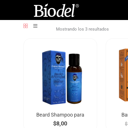
Ir
al
contenido
Mostrando los 3 resultados
Beard Shampoo para
Ba
$
8,00
$