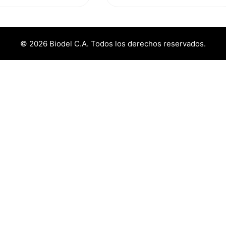
era:
es:
$17,50.
$15,80.
© 2026 Biodel C.A. Todos los derechos reservados.