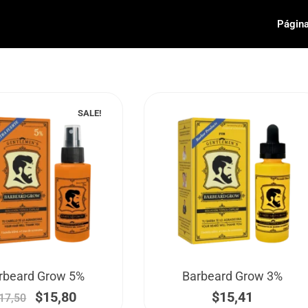
Página
SALE!
El
El
rbeard Grow 5%
Barbeard Grow 3%
precio
precio
$
15,80
$
15,41
17,50
original
actual