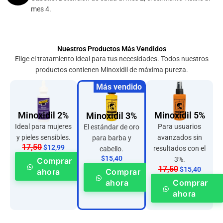
mes 4.
Nuestros Productos Más Vendidos
Elige el tratamiento ideal para tus necesidades. Todos nuestros
productos contienen Minoxidil de máxima pureza.
Más vendido
Minoxidil 2%
Minoxidil 5%
Minoxidil 3%
Ideal para mujeres
Para usuarios
El estándar de oro
y pieles sensibles.
avanzados sin
para barba y
17,50
$12,99
resultados con el
cabello.
$15,40
3%.
Comprar
17,50
$15,40
ahora
Comprar
Comprar
ahora
ahora