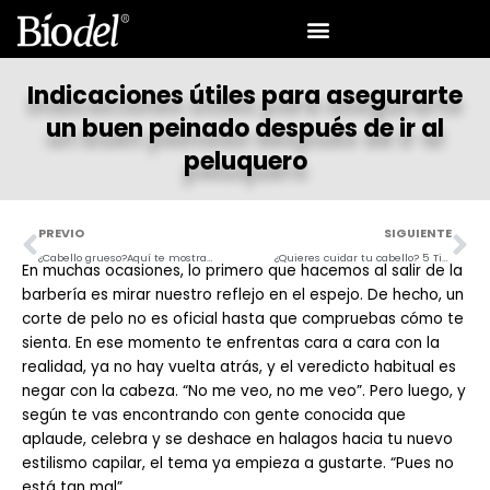
Ir
al
contenido
Indicaciones útiles para asegurarte
un buen peinado después de ir al
peluquero
Prev
Ne
PREVIO
SIGUIENTE
¿Cabello grueso?Aquí te mostramos 3 estilos para lucir
¿Quieres cuidar tu cabello? 5 Tips para lograrlo
En muchas ocasiones, lo primero que hacemos al salir de la
barbería es mirar nuestro reflejo en el espejo. De hecho, un
corte de pelo no es oficial hasta que compruebas cómo te
sienta. En ese momento te enfrentas cara a cara con la
realidad, ya no hay vuelta atrás, y el veredicto habitual es
negar con la cabeza. “No me veo, no me veo”. Pero luego, y
según te vas encontrando con gente conocida que
aplaude, celebra y se deshace en halagos hacia tu nuevo
estilismo capilar, el tema ya empieza a gustarte. “Pues no
está tan mal”.