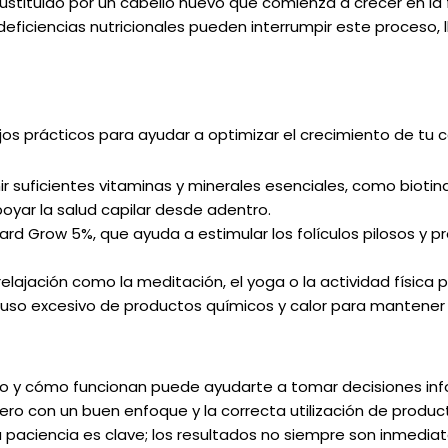
ustituido por un cabello nuevo que comienza a crecer en l
iciencias nutricionales pueden interrumpir este proceso, lle
s prácticos para ayudar a optimizar el crecimiento de tu ca
suficientes vitaminas y minerales esenciales, como biotina
yar la salud capilar desde adentro.
ard Grow 5%, que ayuda a estimular los folículos pilosos y p
elajación como la meditación, el yoga o la actividad física pa
l uso excesivo de productos químicos y calor para mantener l
llo y cómo funcionan puede ayudarte a tomar decisiones in
 pero con un buen enfoque y la correcta utilización de pro
 paciencia es clave; los resultados no siempre son inmediat