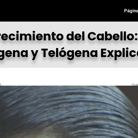
Página
Crecimiento del Cabello
ena y Telógena Expli
?
Guí