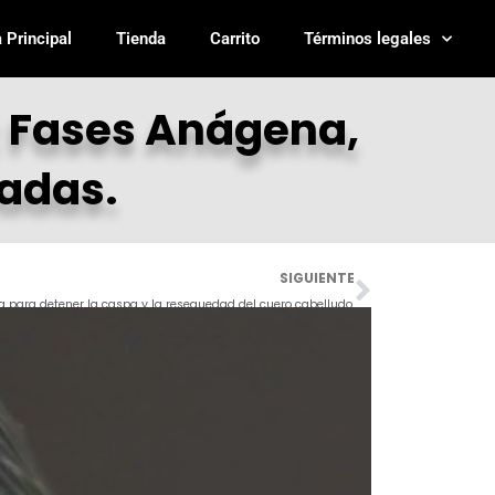
 Principal
Tienda
Carrito
Términos legales
: Fases Anágena,
cadas.
Next
SIGUIENTE
a para detener la caspa y la resequedad del cuero cabelludo.